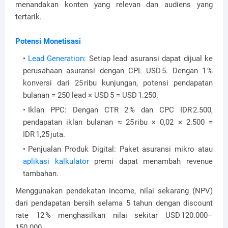
menandakan konten yang relevan dan audiens yang
tertarik.
Potensi Monetisasi
Lead Generation
: Setiap lead asuransi dapat dijual ke
perusahaan asuransi dengan CPL USD 5. Dengan 1 %
konversi dari 25 ribu kunjungan, potensi pendapatan
bulanan = 250 lead × USD 5 = USD 1.250.
Iklan PPC: Dengan CTR 2 % dan CPC IDR 2.500,
pendapatan iklan bulanan ≈ 25 ribu × 0,02 × 2.500 =
IDR 1,25 juta.
Penjualan Produk Digital: Paket asuransi mikro atau
aplikasi kalkulator
premi dapat menambah revenue
tambahan.
Menggunakan pendekatan income, nilai sekarang (NPV)
dari pendapatan bersih selama 5 tahun dengan discount
rate 12 % menghasilkan nilai sekitar USD 120.000–
150.000.