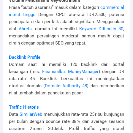
Volume Pencarian & Keyword Intent
Frasa “butuh asuransi” masuk dalam kategori
commercial
intent tinggi
. Dengan CPC rata‑rata IDR 2.500, potensi
pendapatan iklan per klik adalah signifikan. Menggunakan
alat
Ahrefs
, domain ini memiliki
Keyword Difficulty 30
,
menandakan persaingan moderat namun masih dapat
diraih dengan optimasi SEO yang tepat.
Backlink Profile
Domain saat ini memiliki 120 backlink dari portal
keuangan (mis.
Finansialku
,
MoneyManager
) dengan DR
rata‑rata 45. Backlink berkualitas ini meningkatkan
otoritas domain (
Domain Authority 48
) dan memberikan
nilai tambah dalam pendekatan pasar.
Traffic Historis
Data
SimilarWeb
menunjukkan rata‑rata 25 ribu kunjungan
per bulan dengan bounce rate 38 % dan average session
duration 2 menit 30 detik. Profil traffic yang stabil