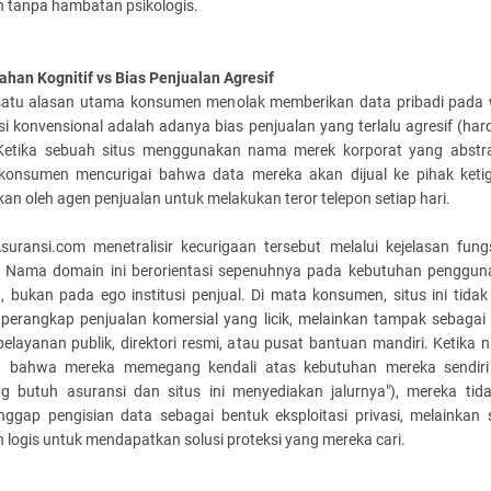
n tanpa hambatan psikologis.
han Kognitif vs Bias Penjualan Agresif
satu alasan utama konsumen menolak memberikan data pribadi pada 
i konvensional adalah adanya bias penjualan yang terlalu agresif (hard
 Ketika sebuah situs menggunakan nama merek korporat yang abstr
 konsumen mencurigai bahwa data mereka akan dijual ke pihak keti
an oleh agen penjualan untuk melakukan teror telepon setiap hari.
suransi.com menetralisir kecurigaan tersebut melalui kejelasan fung
l. Nama domain ini berorientasi sepenuhnya pada kebutuhan pengguna
), bukan pada ego institusi penjual. Di mata konsumen, situs ini tidak 
i perangkap penjualan komersial yang licik, melainkan tampak sebagai
pelayanan publik, direktori resmi, atau pusat bantuan mandiri. Ketika
 bahwa mereka memegang kendali atas kebutuhan mereka sendiri
 butuh asuransi dan situs ini menyediakan jalurnya"), mereka tid
ggap pengisian data sebagai bentuk eksploitasi privasi, melainkan 
 logis untuk mendapatkan solusi proteksi yang mereka cari.