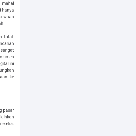
a mahal
i hanya
 sewaan
ah.
 total.
ncarian
g sangat
konsumen
ital ini
ungkan
haan ke
ng pasar
elainkan
mereka.