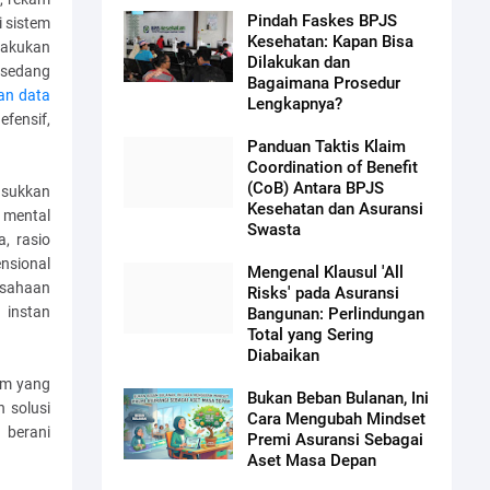
Pindah Faskes BPJS
i sistem
Kesehatan: Kapan Bisa
lakukan
Dilakukan dan
 sedang
Bagaimana Prosedur
an data
Lengkapnya?
fensif,
Panduan Taktis Klaim
Coordination of Benefit
(CoB) Antara BPJS
asukkan
Kesehatan dan Asuransi
 mental
Swasta
, rasio
ensional
Mengenal Klausul 'All
usahaan
Risks' pada Asuransi
 instan
Bangunan: Perlindungan
Total yang Sering
Diabaikan
um yang
Bukan Beban Bulanan, Ini
 solusi
Cara Mengubah Mindset
 berani
Premi Asuransi Sebagai
Aset Masa Depan