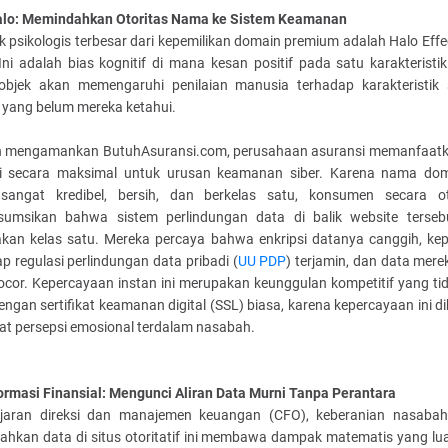
alo: Memindahkan Otoritas Nama ke Sistem Keamanan
psikologis terbesar dari kepemilikan domain premium adalah Halo Effe
Ini adalah bias kognitif di mana kesan positif pada satu karakterist
objek akan memengaruhi penilaian manusia terhadap karakteristik s
 yang belum mereka ketahui.
 mengamankan ButuhAsuransi.com, perusahaan asuransi memanfaatk
ni secara maksimal untuk urusan keamanan siber. Karena nama do
i sangat kredibel, bersih, dan berkelas satu, konsumen secara o
umsikan bahwa sistem perlindungan data di balik website terseb
kan kelas satu. Mereka percaya bahwa enkripsi datanya canggih, ke
p regulasi perlindungan data pribadi (
UU PDP
) terjamin, dan data mere
ocor. Kepercayaan instan ini merupakan keunggulan kompetitif yang tid
dengan sertifikat keamanan digital (SSL) biasa, karena kepercayaan ini 
kat persepsi emosional terdalam nasabah.
ormasi Finansial: Mengunci Aliran Data Murni Tanpa Perantara
ajaran direksi dan manajemen keuangan (CFO), keberanian nasaba
ahkan data di situs otoritatif ini membawa dampak matematis yang lua