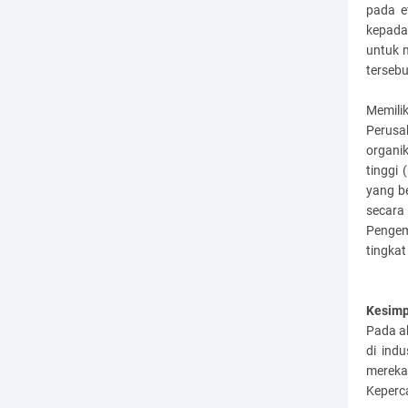
pada e
kepada
untuk 
tersebu
Memili
Perusa
organik
tinggi 
yang be
secar
Pengem
tingkat 
Kesimp
Pada ak
di indu
mereka
Keperca