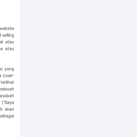
website
 selling
ak atau
ga atau
si yang
 (user-
terlihat
 sebuah
 nasabah
 ("Saya
ak akan
sebagai