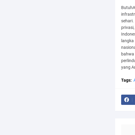
ButuhA
infras
sehari
privas
Indones
langka
nasion
bahwa 
perlin
yang A
Tags: