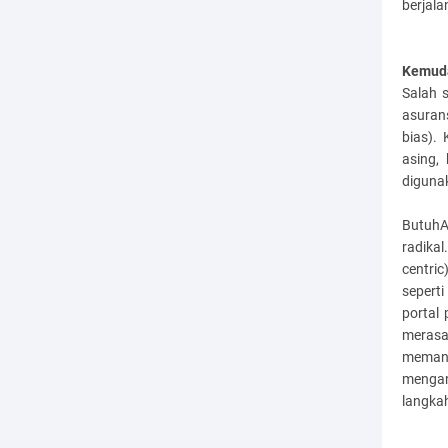
berjala
Kemuda
Salah 
asurans
bias).
asing,
digunak
ButuhA
radika
centric
sepert
portal 
merasa
memang
mengan
langkah