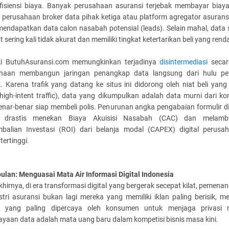
fisiensi biaya. Banyak perusahaan asuransi terjebak membayar biay
 perusahaan broker data pihak ketiga atau platform agregator asurans
mendapatkan data calon nasabah potensial (leads). Selain mahal, data
t sering kali tidak akurat dan memiliki tingkat ketertarikan beli yang rend
ki ButuhAsuransi.com memungkinkan terjadinya
disintermediasi
secara
haan membangun jaringan penangkap data langsung dari hulu pe
. Karena trafik yang datang ke situs ini didorong oleh niat beli yan
(high-intent traffic), data yang dikumpulkan adalah data murni dari 
nar-benar siap membeli polis. Penurunan angka pengabaian formulir dig
a drastis menekan Biaya Akuisisi Nasabah (CAC) dan melamb
balian Investasi (ROI) dari belanja modal (CAPEX) digital perusa
tertinggi.
ulan: Menguasai Mata Air Informasi Digital Indonesia
hirnya, di era transformasi digital yang bergerak secepat kilat, pemena
stri asuransi bukan lagi mereka yang memiliki iklan paling berisik, m
 yang paling dipercaya oleh konsumen untuk menjaga privasi 
yaan data adalah mata uang baru dalam kompetisi bisnis masa kini.