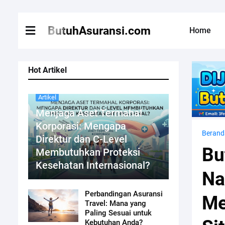
ButuhAsuransi.com
Home
Hot Artikel
Artikel
Menjaga Aset Termahal
Korporasi: Mengapa
Berand
Direktur dan C-Level
Bu
Membutuhkan Proteksi
Kesehatan Internasional?
Na
Perbandingan Asuransi
Me
Travel: Mana yang
Paling Sesuai untuk
Kebutuhan Anda?