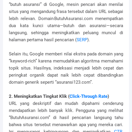
“butuh asuransi” di Google, mesin pencari akan menilai
situs yang mengandung frasa tersebut dalam URL sebagai
lebih relevan. Domain ButuhAsuransi.com menempatkan
dua kata kunci utama—butuh dan asuransi—secara
langsung, sehingga meningkatkan peluang muncul di
halaman pertama hasil pencarian (
SERP
).
Selain itu, Google memberi nilai ekstra pada domain yang
“keyword‑rich” karena memudahkan algoritma memahami
topik situs. Hasilnya, indeksasi menjadi lebih cepat dan
peringkat organik dapat naik lebih cepat dibandingkan
domain generik seperti “asuransi123.com”.
2. Meningkatkan Tingkat Klik (
Click‑Through Rate
)
URL yang deskriptif dan mudah dipahami cenderung
mendapatkan lebih banyak klik. Pengguna yang melihat
“ButuhAsuransi.com” di hasil pencarian langsung tahu
bahwa situs tersebut menawarkan apa yang mereka cari.
Ini mengurangi kebingungan dan meningkatkan
CTR
,