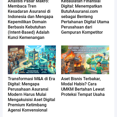
Analisis Pasar Makro:
Kedaulatan Finansial
Membaca Tren
Digital: Menempatkan
Kesadaran Asuransi di
ButuhAsuransi.com
Indonesia dan Mengapa
sebagai Benteng
Kepemilikan Domain
Pertahanan Digital Utama
Berbasis Kebutuhan
Perusahaan dari
(Intent-Based) Adalah
Gempuran Kompetitor
Kunci Kemenangan
Transformasi M&A di Era
Aset Bisnis Terbakar,
Digital: Mengapa
Modal Habis? Cara
Perusahaan Asuransi
UMKM Bertahan Lewat
Modern Harus Mulai
Proteksi Tempat Usaha
Mengakuisisi Aset Digital
Premium Ketimbang
Agensi Konvensional