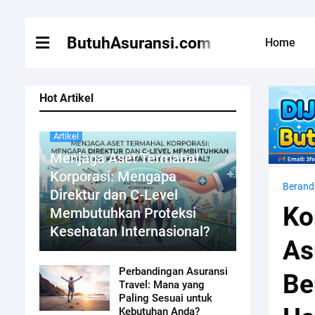
ButuhAsuransi.com
Home
Hot Artikel
Artikel
Menjaga Aset Termahal
Korporasi: Mengapa
Berand
Direktur dan C-Level
Ko
Membutuhkan Proteksi
Kesehatan Internasional?
As
Perbandingan Asuransi
Be
Travel: Mana yang
Paling Sesuai untuk
Kebutuhan Anda?