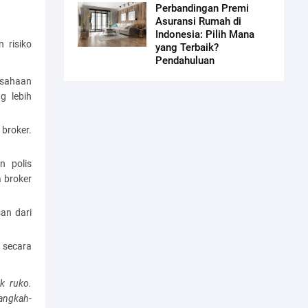
Perbandingan Premi
Asuransi Rumah di
Indonesia: Pilih Mana
 risiko
yang Terbaik?
Pendahuluan
rusahaan
g lebih
broker.
n polis
 broker
san dari
 secara
k ruko.
angkah-