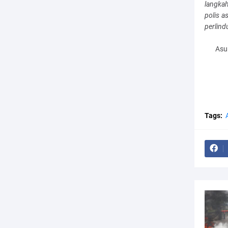
langka
polis 
perlind
Asu
Tags: