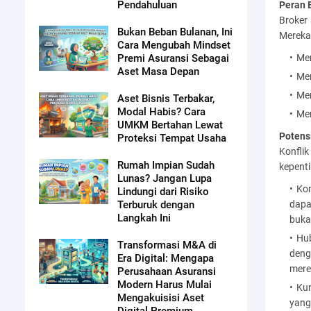
Pendahuluan
Peran 
Broker
Bukan Beban Bulanan, Ini
Mereka
Cara Mengubah Mindset
Men
Premi Asuransi Sebagai
Aset Masa Depan
Men
Men
Aset Bisnis Terbakar,
Modal Habis? Cara
Mem
UMKM Bertahan Lewat
Potens
Proteksi Tempat Usaha
Konfli
Rumah Impian Sudah
kepenti
Lunas? Jangan Lupa
Kom
Lindungi dari Risiko
dapa
Terburuk dengan
Langkah Ini
bukan
Hub
Transformasi M&A di
deng
Era Digital: Mengapa
mere
Perusahaan Asuransi
Modern Harus Mulai
Kur
Mengakuisisi Aset
yang