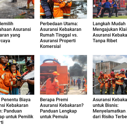
Memilih
Perbedaan Utama:
Langkah Mudah
ahaan Asuransi
Asuransi Kebakaran
Mengajukan Kla
aran yang
Rumah Tinggal vs.
Asuransi Kebak
rcaya
Asuransi Properti
Tanpa Ribet
Komersial
r Penentu Biaya
Berapa Premi
Asuransi Kebak
nsi Kebakaran
Asuransi Kebakaran?
untuk Bisnis:
: Panduan
Panduan Lengkap
Menyelamatkan 
ap untuk Pemilik
untuk Pemula
dari Risiko Terb
ti