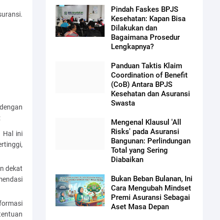
Pindah Faskes BPJS
uransi.
Kesehatan: Kapan Bisa
Dilakukan dan
Bagaimana Prosedur
Lengkapnya?
Panduan Taktis Klaim
Coordination of Benefit
(CoB) Antara BPJS
Kesehatan dan Asuransi
Swasta
 dengan
:
Mengenal Klausul 'All
Risks' pada Asuransi
Hal ini
Bangunan: Perlindungan
tinggi,
Total yang Sering
Diabaikan
n dekat
Bukan Beban Bulanan, Ini
mendasi
Cara Mengubah Mindset
Premi Asuransi Sebagai
formasi
Aset Masa Depan
tentuan