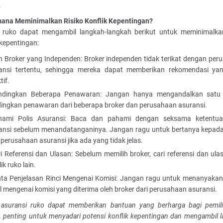
.
ana Meminimalkan Risiko Konflik Kepentingan?
k ruko dapat mengambil langkah-langkah berikut untuk meminimalkan
 kepentingan:
ih Broker yang Independen: Broker independen tidak terikat dengan pe
ansi tertentu, sehingga mereka dapat memberikan rekomendasi yan
tif.
ndingkan Beberapa Penawaran: Jangan hanya mengandalkan satu 
ingkan penawaran dari beberapa broker dan perusahaan asuransi.
hami Polis Asuransi: Baca dan pahami dengan seksama ketentua
ansi sebelum menandatanganinya. Jangan ragu untuk bertanya kepada
 perusahaan asuransi jika ada yang tidak jelas.
i Referensi dan Ulasan: Sebelum memilih broker, cari referensi dan ula
ik ruko lain.
ta Penjelasan Rinci Mengenai Komisi: Jangan ragu untuk menanyakan
il mengenai komisi yang diterima oleh broker dari perusahaan asuransi.
 asuransi ruko dapat memberikan bantuan yang berharga bagi pemili
 penting untuk menyadari potensi konflik kepentingan dan mengambil l