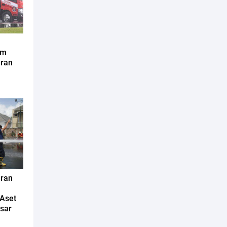
im
aran
aran
Aset
esar