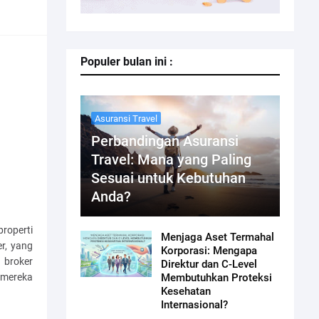
Populer bulan ini :
Asuransi Travel
Perbandingan Asuransi
Travel: Mana yang Paling
Sesuai untuk Kebutuhan
Anda?
properti
Menjaga Aset Termahal
er, yang
Korporasi: Mengapa
 broker
Direktur dan C-Level
 mereka
Membutuhkan Proteksi
Kesehatan
Internasional?