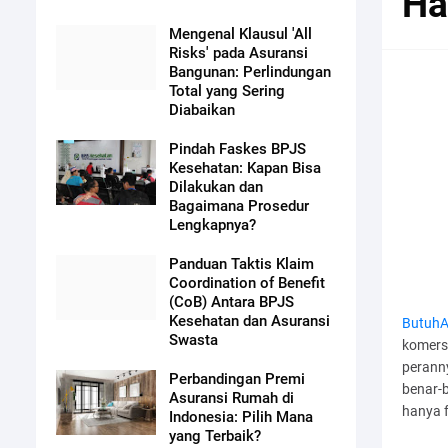
Ha
Mengenal Klausul 'All
Risks' pada Asuransi
Bangunan: Perlindungan
Total yang Sering
Diabaikan
Pindah Faskes BPJS
Kesehatan: Kapan Bisa
Dilakukan dan
Bagaimana Prosedur
Lengkapnya?
Panduan Taktis Klaim
Coordination of Benefit
(CoB) Antara BPJS
Kesehatan dan Asuransi
ButuhA
Swasta
komersi
perann
Perbandingan Premi
benar-
Asuransi Rumah di
hanya 
Indonesia: Pilih Mana
yang Terbaik?