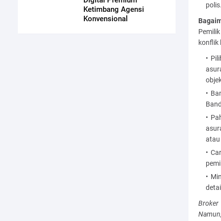
Digital Premium
polis
Ketimbang Agensi
Konvensional
Bagaim
Pemili
konflik
Pil
asur
objek
Ba
Band
Pa
asur
atau
Car
pemil
Min
deta
Broker
Namun,