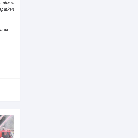
emahami
apatkan
ansi