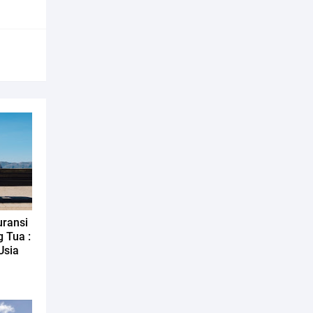
uransi
 Tua :
Usia