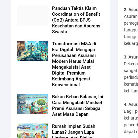
Panduan Taktis Klaim
2. Asur
Coordination of Benefit
Asurans
(CoB) Antara BPJS
pemega
Kesehatan dan Asuransi
tanggu
Swasta
tanggu
keluarg
Transformasi M&A di
Era Digital: Mengapa
Perusahaan Asuransi
3. Asur
Modern Harus Mulai
Pekerja
Mengakuisisi Aset
sangat
Digital Premium
perlin
Ketimbang Agensi
kemati
Konvensional
kehilan
Bukan Beban Bulanan, Ini
Cara Mengubah Mindset
4. Asu
Premi Asuransi Sebagai
Bagi p
Aset Masa Depan
keharu
pencur
Rumah Impian Sudah
dapat 
Lunas? Jangan Lupa