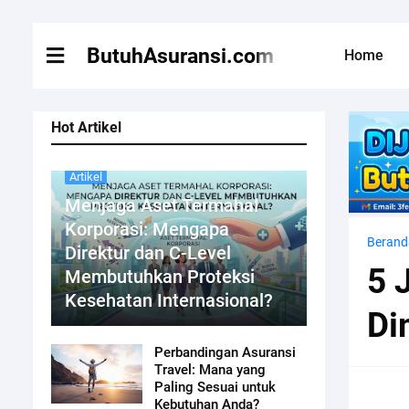
ButuhAsuransi.com
Home
Hot Artikel
Artikel
Menjaga Aset Termahal
Korporasi: Mengapa
Berand
Direktur dan C-Level
5 
Membutuhkan Proteksi
Kesehatan Internasional?
Di
Perbandingan Asuransi
Travel: Mana yang
Paling Sesuai untuk
Kebutuhan Anda?