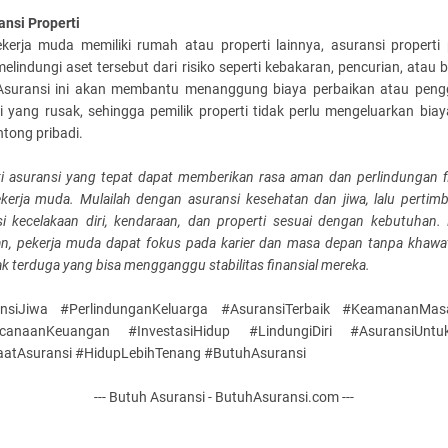
ansi Properti
ekerja muda memiliki rumah atau properti lainnya, asuransi properti 
elindungi aset tersebut dari risiko seperti kebakaran, pencurian, atau
Asuransi ini akan membantu menanggung biaya perbaikan atau peng
i yang rusak, sehingga pemilik properti tidak perlu mengeluarkan bia
ntong pribadi.
ki asuransi yang tepat dapat memberikan rasa aman dan perlindungan fi
ekerja muda. Mulailah dengan asuransi kesehatan dan jiwa, lalu pertim
si kecelakaan diri, kendaraan, dan properti sesuai dengan kebutuhan.
an, pekerja muda dapat fokus pada karier dan masa depan tanpa khawat
tak terduga yang bisa mengganggu stabilitas finansial mereka.
nsiJiwa #PerlindunganKeluarga #AsuransiTerbaik #KeamananMa
ncanaanKeuangan #InvestasiHidup #LindungiDiri #AsuransiUntu
atAsuransi #HidupLebihTenang #ButuhAsuransi
--- Butuh Asuransi - ButuhAsuransi.com ---