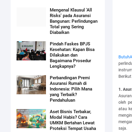
Mengenal Klausul 'All
Risks' pada Asuransi
Bangunan: Perlindungan
Total yang Sering
Diabaikan
Pindah Faskes BPJS
Kesehatan: Kapan Bisa
Dilakukan dan
ButuhA
Bagaimana Prosedur
perlin
Lengkapnya?
instru
Berikut
Perbandingan Premi
Asuransi Rumah di
Indonesia: Pilih Mana
1. Asu
yang Terbaik?
Asurans
Pendahuluan
oleh p
atau k
Aset Bisnis Terbakar,
mengin
Modal Habis? Cara
mengan
UMKM Bertahan Lewat
saja.
Proteksi Tempat Usaha