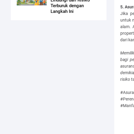
Lindungi dari Risiko
Terburuk dengan
5. Asur
Langkah Ini
Jika p
untuk m
alam. 
propert
dari ka
Memili
bagi p
asuran
demiki
risiko 
#Asura
#Pere
#Manfa