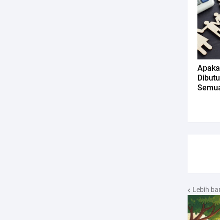
Apaka
Dibut
Semua
Lebih ba