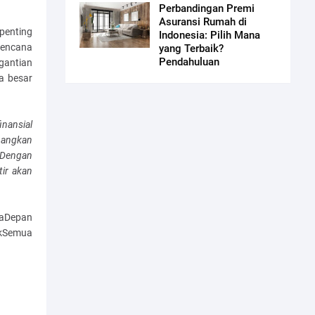
Perbandingan Premi
Asuransi Rumah di
penting
Indonesia: Pilih Mana
 bencana
yang Terbaik?
Pendahuluan
gantian
ya besar
nansial
bangkan
 Dengan
ir akan
saDepan
kSemua