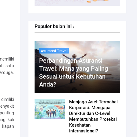
Populer bulan ini :
Asuransi Travel
emiliki
Perbandingan Asuransi
ah satu
Travel: Mana yang Paling
erduga.
Sesuai untuk Kebutuhan
Anda?
dimiliki
Menjaga Aset Termahal
enyakit
Korporasi: Mengapa
penting
Direktur dan C-Level
Membutuhkan Proteksi
ng kali
Kesehatan
g kapan
Internasional?