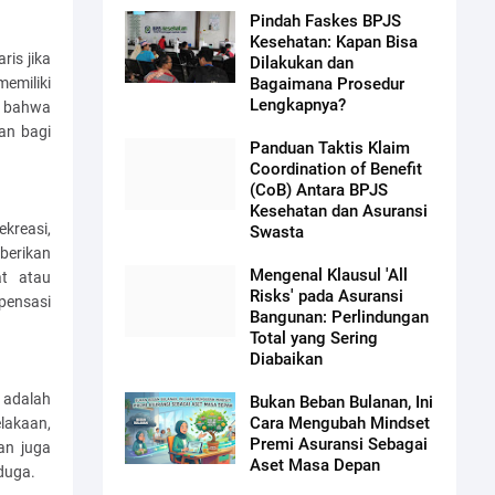
Pindah Faskes BPJS
Kesehatan: Kapan Bisa
ris jika
Dilakukan dan
emiliki
Bagaimana Prosedur
Lengkapnya?
n bahwa
an bagi
Panduan Taktis Klaim
Coordination of Benefit
(CoB) Antara BPJS
Kesehatan dan Asuransi
ekreasi,
Swasta
berikan
Mengenal Klausul 'All
at atau
Risks' pada Asuransi
pensasi
Bangunan: Perlindungan
Total yang Sering
Diabaikan
 adalah
Bukan Beban Bulanan, Ini
Cara Mengubah Mindset
lakaan,
Premi Asuransi Sebagai
an juga
Aset Masa Depan
duga.