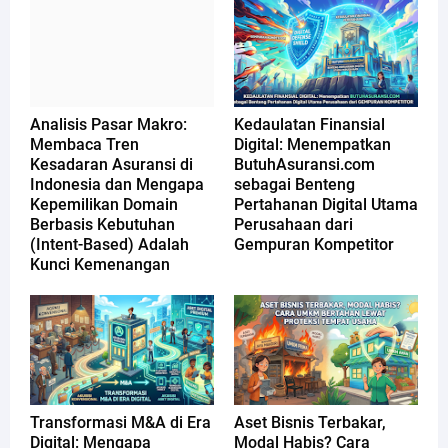
Analisis Pasar Makro:
Kedaulatan Finansial
Membaca Tren
Digital: Menempatkan
Kesadaran Asuransi di
ButuhAsuransi.com
Indonesia dan Mengapa
sebagai Benteng
Kepemilikan Domain
Pertahanan Digital Utama
Berbasis Kebutuhan
Perusahaan dari
(Intent-Based) Adalah
Gempuran Kompetitor
Kunci Kemenangan
Transformasi M&A di Era
Aset Bisnis Terbakar,
Digital: Mengapa
Modal Habis? Cara