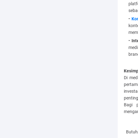
plat
seba
Kon
kont
memb
In
medi
bran
Kesimp
Di med
pertam
invest
pentin
Bagi p
mengama
Butuh