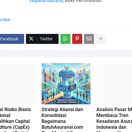
Ekspansi Asuransi
, Blokir Pertumbuhan.
Artikel
Facebook
Twitter
si Risiko Bisnis
Strategi Aliansi dan
Analisis Pasar M
ional:
Konsolidasi:
Membaca Tren
lihkan Capital
Bagaimana
Kesadaran Asura
diture (CapEx)
ButuhAsuransi.com
Indonesia dan