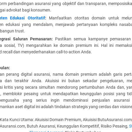
form perbandingan asuransi yang objektif dan transparan, memposisik
gai advokat bagi konsumen.
ten Edukasi Otoritatif
:
Manfaatkan otoritas domain untuk melu
en edukasi yang mendalam, menjawab pertanyaan kompleks nasab
angun trust.
tegrasi Saluran Pemasaran:
Pastikan semua kampanye pemasaran 
a sosial, TV) mengarahkan ke domain premium ini. Hal ini memaks
d recall dan menyederhanakan call-to-action Anda.
ulan:
an perang digital asuransi, nama domain premium adalah garis per
a dan terakhir Anda. Akuisisi ini bukan sekadar pengeluaran, me
asi kritis yang secara simultan mendorong pertumbuhan Anda dan, yan
g, memblokir pesaing untuk mendapatkan keunggulan posisi yang tida
engusaha yang serius ingin mendominasi penjualan asuransi d
nkan aset digital ini adalah tindakan strategis yang cerdas dan visione
Kata Kunci Utama: Akuisisi Domain Premium, Akuisisi ButuAsuransi.com
Asuransi.com, Butuh Asuransi, Keunggulan Kompetitif, Risiko Pesaing,
S