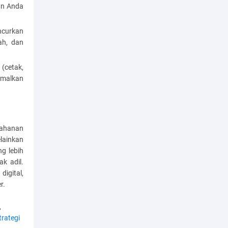
an Anda
ncurkan
ah, dan
(cetak,
imalkan
tahanan
lainkan
g lebih
k adil.
igital,
r.
,
trategi