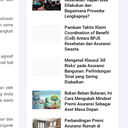
Kesehatan: Kapan Bisa
Dilakukan dan
Bagaimana Prosedur
Lengkapnya?
putusan
ur, sama
Panduan Taktis Klaim
langkah
Coordination of Benefit
(CoB) Antara BPJS
Kesehatan dan Asuransi
Swasta
agresif
Mengenal Klausul 'All
iat beli
Risks' pada Asuransi
Bangunan: Perlindungan
Total yang Sering
Diabaikan
ri oleh
Bukan Beban Bulanan, Ini
ing Anda
Cara Mengubah Mindset
a alami
Premi Asuransi Sebagai
Aset Masa Depan
sar dan
Perbandingan Premi
organik
Asuransi Rumah di