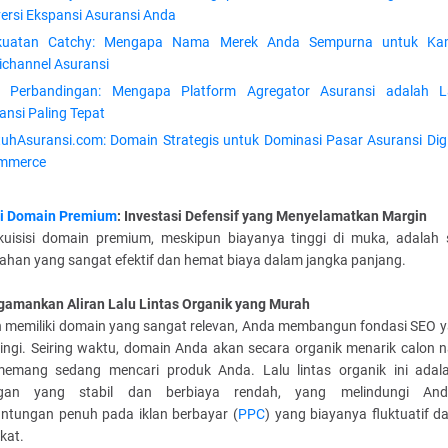
ersi Ekspansi Asuransi Anda
kuatan Catchy: Mengapa Nama Merek Anda Sempurna untuk Ka
channel Asuransi
a Perbandingan: Mengapa Platform Agregator Asuransi adalah 
ansi Paling Tepat
uhAsuransi.com: Domain Strategis untuk Dominasi Pasar Asuransi Digi
mmerce
si Domain Premium
: Investasi Defensif yang Menyelamatkan Margin
uisisi domain premium, meskipun biayanya tinggi di muka, adalah s
ahan yang sangat efektif dan hemat biaya dalam jangka panjang.
gamankan Aliran Lalu Lintas Organik yang Murah
 memiliki domain yang sangat relevan, Anda membangun fondasi SEO y
dingi. Seiring waktu, domain Anda akan secara organik menarik calon 
emang sedang mencari produk Anda. Lalu lintas organik ini adal
ggan yang stabil dan berbiaya rendah, yang melindungi And
antungan penuh pada iklan berbayar (
PPC
) yang biayanya fluktuatif d
kat.