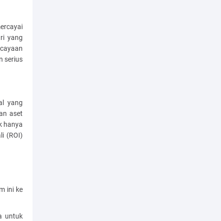
ercayai
ri yang
rcayaan
n serius
al yang
an aset
ak hanya
li (ROI)
 ini ke
a untuk