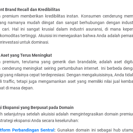
ant Brand Recall dan Kredibilitas
 premium memberikan kredibilitas instan. Konsumen cenderung mem
yang namanya mudah diingat dan sangat berhubungan dengan indust
 cari. Hal ini sangat krusial dalam industri asuransi, di mana kepe
komoditas tertinggi. Akuisisi ini menegaskan bahwa Anda adalah pemai
rinvestasi untuk dominasi.
i Aset yang Terus Meningkat
 premium, terutama yang generik dan brandable, adalah aset digit
ya cenderung meningkat seiring pertumbuhan internet. Ini berbeda deng
gi yang nilainya cepat terdepresiasi. Dengan mengakuisisinya, Anda tid
 traffic, tetapi juga mengamankan aset yang memiliki nilai jual kemba
uat di masa depan.
gi Ekspansi yang Berpusat pada Domain
h selanjutnya setelah akuisisi adalah mengintegrasikan domain premium
trategi ekspansi Anda secara keseluruhan:
atform Perbandingan Sentral
:
Gunakan domain ini sebagai hub utam