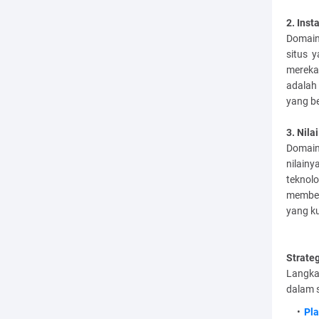
2. Inst
Domain
situs 
mereka
adalah 
yang be
3. Nila
Domain
nilain
teknolo
membeli
yang k
Strate
Langka
dalam s
Pl