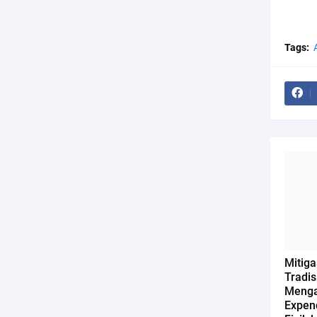
Tags:
Mitiga
Tradis
Menga
Expen