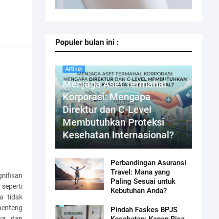
Populer bulan ini :
Artikel
Menjaga Aset Termahal
Korporasi: Mengapa
Direktur dan C-Level
Membutuhkan Proteksi
Kesehatan Internasional?
Perbandingan Asuransi
Travel: Mana yang
gnifikan
Paling Sesuai untuk
seperti
Kebutuhan Anda?
a tidak
benteng
Pindah Faskes BPJS
nya dan