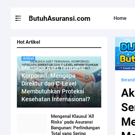
ButuhAsuransi.com
Home
Hot Artikel
Artikel
Menjaga Aset Termahal
Korporasi: Mengapa
Berand
Direktur dan C-Level
Ak
Membutuhkan Proteksi
Kesehatan Internasional?
Se
Mengenal Klausul 'All
Me
Risks' pada Asuransi
Bangunan: Perlindungan
Total yang Sering