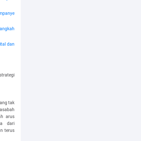
mpanye
Langkah
tal dan
trategi
ang tak
nasabah
ah arus
a dari
an terus