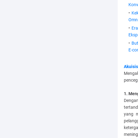
Konv
Ke
Omni
Er
Eksp
But
E-co
Akuisi
Mengak
penceg
1. Men
Dengan
tertan
yang m
pelan
keterg
mening