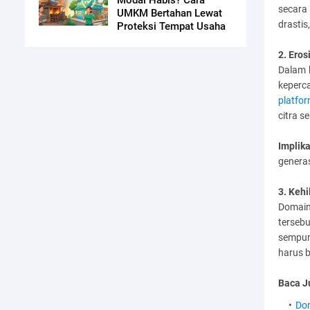
Modal Habis? Cara
secara
UMKM Bertahan Lewat
drasti
Proteksi Tempat Usaha
2. Eros
Dalam 
keperc
platfo
citra s
Implik
genera
3. Keh
Domain
terseb
sempur
harus b
Baca J
Do