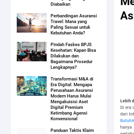
Me
Diabaikan
As
Perbandingan Asuransi
Travel: Mana yang
Paling Sesuai untuk
Kebutuhan Anda?
Pindah Faskes BPJS
Kesehatan: Kapan Bisa
Dilakukan dan
Bagaimana Prosedur
Lengkapnya?
Transformasi M&A di
Era Digital: Mengapa
Perusahaan Asuransi
Modern Harus Mulai
Lebih 
Mengakuisisi Aset
Digital Premium
Di era 
Ketimbang Agensi
dari t
Konvensional
ButuhA
hanya 
Panduan Taktis Klaim
pertah