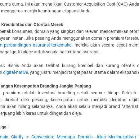
 cuma-cuma. Ini akan menaikkan Customer Acquisition Cost (CAC) Anda
s, menggerus margin keuntungan ekspansi Anda.
i Kredibilitas dan Otoritas Merek
benak konsumen, domain yang singkat dan relevan mencerminkan otori
ayaan instan. Jika pesaing Anda menggunakan domain premium tersebu
rm perbandingan asuransi terkemuka
, mereka akan secara cepat me
ebagai go-to place untuk segala hal tentang asuransi.
asi:
Bisnis Anda akan terlihat kurang kredibel dan kurang otentik 
si
digital-native
, yang justru menjadi target pasar utama dalam ekspansi d
ilangan Kesempatan Branding Jangka Panjang
 premium adalah investasi branding sekali seumur hidup. Setelah
ut direbut oleh pesaing, kesempatan untuk memiliki identitas digit
na akan hilang selamanya. Anda akan selalu menjadi brand "alternati
erjuang lebih keras untuk diingat dan dieja.
uga :
main Clarity = Conversion: Mengapa Domain Jelas Meningkatkan 