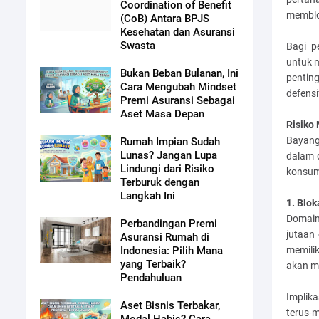
Coordination of Benefit
memblo
(CoB) Antara BPJS
Kesehatan dan Asuransi
Swasta
Bagi p
untuk 
Bukan Beban Bulanan, Ini
pentin
Cara Mengubah Mindset
defens
Premi Asuransi Sebagai
Aset Masa Depan
Risiko
Bayang
Rumah Impian Sudah
Lunas? Jangan Lupa
dalam d
Lindungi dari Risiko
konsum
Terburuk dengan
Langkah Ini
1. Blo
Domain
Perbandingan Premi
jutaan 
Asuransi Rumah di
memili
Indonesia: Pilih Mana
yang Terbaik?
akan m
Pendahuluan
Implik
Aset Bisnis Terbakar,
terus-