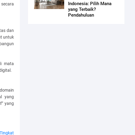
Indonesia: Pilih Mana
 secara
yang Terbaik?
Pendahuluan
tas dan
t untuk
mbangun
di mata
igital.
 domain
al yang
f" yang
Tingkat