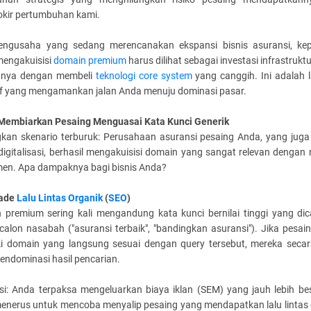
kir pertumbuhan kami.
engusaha yang sedang merencanakan ekspansi bisnis asuransi, ke
mengakuisisi
domain premium
harus dilihat sebagai investasi infrastrukt
gnya dengan membeli
teknologi core system
yang canggih. Ini adalah 
if yang mengamankan jalan Anda menuju dominasi pasar.
 Membiarkan Pesaing Menguasai Kata Kunci Generik
kan skenario terburuk: Perusahaan asuransi pesaing Anda, yang juga 
igitalisasi, berhasil mengakuisisi domain yang sangat relevan dengan n
en. Apa dampaknya bagi bisnis Anda?
kade
Lalu Lintas Organik
(
SEO
)
 premium sering kali mengandung kata kunci bernilai tinggi yang dica
calon nasabah ("asuransi terbaik", "bandingkan asuransi"). Jika pesa
ki domain yang langsung sesuai dengan query tersebut, mereka secar
endominasi hasil pencarian.
asi: Anda terpaksa mengeluarkan biaya iklan (SEM) yang jauh lebih be
menerus untuk mencoba menyalip pesaing yang mendapatkan lalu lintas 