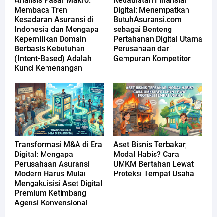
Analisis Pasar Makro:
Kedaulatan Finansial
Membaca Tren
Digital: Menempatkan
Kesadaran Asuransi di
ButuhAsuransi.com
Indonesia dan Mengapa
sebagai Benteng
Kepemilikan Domain
Pertahanan Digital Utama
Berbasis Kebutuhan
Perusahaan dari
(Intent-Based) Adalah
Gempuran Kompetitor
Kunci Kemenangan
Transformasi M&A di Era
Aset Bisnis Terbakar,
Digital: Mengapa
Modal Habis? Cara
Perusahaan Asuransi
UMKM Bertahan Lewat
Modern Harus Mulai
Proteksi Tempat Usaha
Mengakuisisi Aset Digital
Premium Ketimbang
Agensi Konvensional