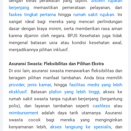
dengan kelas perawatan yang dipilih.
Sistem rujukan
berjenjang
memastikan pemerataan pelayanan, dari
faskes tingkat pertama
hingga
rumah sakit rujukan
. Ini
sangat ideal bagi mereka yang mencari perlindungan
dasar dengan biaya minim, serta memberikan rasa aman
karena dijamin oleh negara. BPJS Kesehatan juga tidak
mengenal batasan usia atau kondisi kesehatan awal,
menjadikannya pilihan inklusif.
Asuransi Swasta: Fleksibilitas dan Pilihan Ekstra
Di sisi lain, asuransi swasta menawarkan fleksibilitas dan
beragam pilihan manfaat tambahan. Anda bisa memilih
provider
,
jenis kamar
, hingga
fasilitas medis yang lebih
eksklusif
. Batasan
plafon yang lebih tinggi
, akses ke
rumah sakit swasta tanpa rujukan berjenjang (tergantung
polis), dan layanan tambahan seperti
cashless
atau
reimbursement
adalah daya tarik utamanya. Asuransi
swasta cocok bagi mereka yang menginginkan
kenyamanan lebih,
akses langsung ke spesialis
, dan