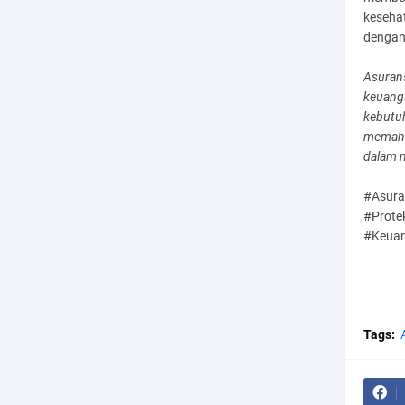
keseha
dengan
Asuran
keuang
kebutu
memaha
dalam m
#Asur
#Prote
#Keuan
Tags: