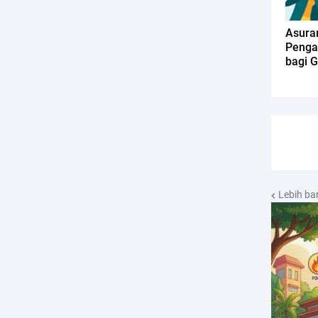
Asuran
Penga
bagi 
Lebih ba