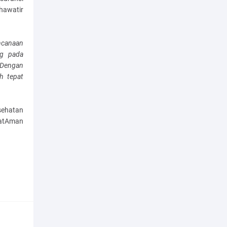
hawatir
ncanaan
ng pada
 Dengan
h tepat
ehatan
hatAman