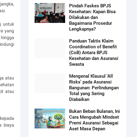
rjangka,
Pindah Faskes BPJS
si.
Kesehatan: Kapan Bisa
Dilakukan dan
Bagaimana Prosedur
g untuk
Lengkapnya?
ya yang
hingga
Panduan Taktis Klaim
indungi
Coordination of Benefit
(CoB) Antara BPJS
Kesehatan dan Asuransi
Swasta
Mengenal Klausul 'All
ga atau
Risks' pada Asuransi
sehatan
Bangunan: Perlindungan
it atau
Total yang Sering
Diabaikan
Bukan Beban Bulanan, Ini
Cara Mengubah Mindset
 kepada
Premi Asuransi Sebagai
a biaya
Aset Masa Depan