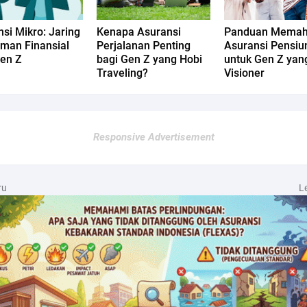
si Mikro: Jaring
Kenapa Asuransi
Panduan Mema
man Finansial
Perjalanan Penting
Asuransi Pensiu
Gen Z
bagi Gen Z yang Hobi
untuk Gen Z yan
Traveling?
Visioner
Responsive Advertisement
ru
L