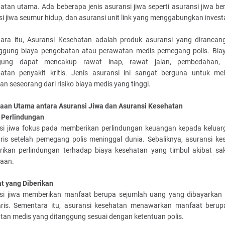
tan utama. Ada beberapa jenis asuransi jiwa seperti asuransi jiwa be
i jiwa seumur hidup, dan asuransi unit link yang menggabungkan investa
ara itu, Asuransi Kesehatan adalah produk asuransi yang dirancan
gung biaya pengobatan atau perawatan medis pemegang polis. Bia
ggung dapat mencakup rawat inap, rawat jalan, pembedahan, 
atan penyakit kritis. Jenis asuransi ini sangat berguna untuk mel
n seseorang dari risiko biaya medis yang tinggi.
aan Utama antara Asuransi Jiwa dan Asuransi Kesehatan
 Perlindungan
si jiwa fokus pada memberikan perlindungan keuangan kepada keluar
aris setelah pemegang polis meninggal dunia. Sebaliknya, asuransi ke
ikan perlindungan terhadap biaya kesehatan yang timbul akibat sak
kaan.
t yang Diberikan
si jiwa memberikan manfaat berupa sejumlah uang yang dibayarkan
aris. Sementara itu, asuransi kesehatan menawarkan manfaat berup
tan medis yang ditanggung sesuai dengan ketentuan polis.