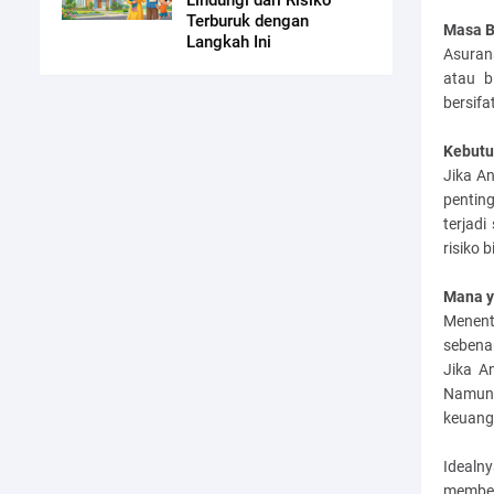
Lindungi dari Risiko
Terburuk dengan
Masa B
Langkah Ini
Asurans
atau b
bersifa
Kebutu
Jika A
pentin
terjadi
risiko 
Mana y
Menent
sebena
Jika A
Namun,
keuanga
Idealn
member