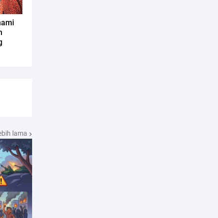
hami
n
g
ebih lama