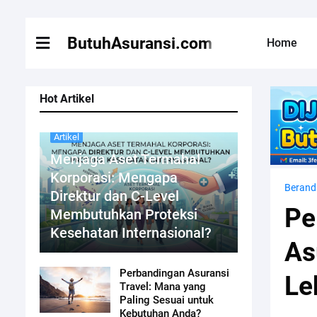
ButuhAsuransi.com
Home
Hot Artikel
Artikel
Menjaga Aset Termahal
Korporasi: Mengapa
Berand
Direktur dan C-Level
Pe
Membutuhkan Proteksi
Kesehatan Internasional?
As
Perbandingan Asuransi
Le
Travel: Mana yang
Paling Sesuai untuk
Kebutuhan Anda?