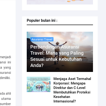
Populer bulan ini :
Asuransi Travel
Perbandingan Asuransi
Travel: Mana yang Paling
menjadi
Sesuai untuk Kebutuhan
nsi ini
Anda?
ka yang
suransi
imiliki.
Menjaga Aset Termahal
Korporasi: Mengapa
Direktur dan C-Level
Membutuhkan Proteksi
da ahli
Kesehatan
n utama
Internasional?
n sumber