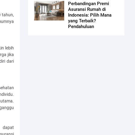
Perbandingan Premi
Asuransi Rumah di
0 tahun,
Indonesia: Pilih Mana
yang Terbaik?
umumnya
Pendahuluan
n lebih
ga jika
iri dari
sehatan
dividu.
 utama.
gganggu
a dapat
suransi