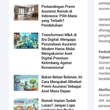
pendapa
Perbandingan Premi
asurans
Asuransi Rumah di
Indonesia: Pilih Mana
Sement
yang Terbaik?
menang
Pendahuluan
ditan
Transformasi M&A di
pengob
Era Digital: Mengapa
keuanga
Perusahaan Asuransi
Modern Harus Mulai
Perbed
Mengakuisisi Aset
Tujuan
Digital Premium
Asuran
Ketimbang Agensi
Konvensional
ahli w
member
Bukan Beban Bulanan, Ini
kecela
Cara Mengubah Mindset
Premi Asuransi Sebagai
Manfaa
Aset Masa Depan
Asuran
ahli w
Rumah Impian Sudah
Lunas? Jangan Lupa
perawa