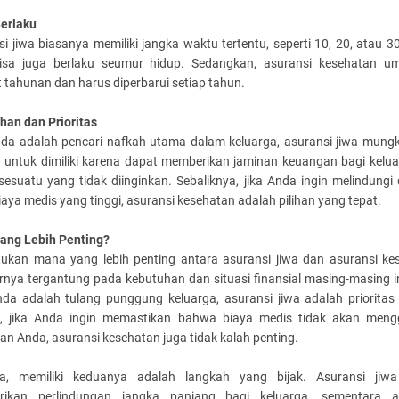
erlaku
i jiwa biasanya memiliki jangka waktu tertentu, seperti 10, 20, atau 3
isa juga berlaku seumur hidup. Sedangkan, asuransi kesehatan 
t tahunan dan harus diperbarui setiap tahun.
han dan Prioritas
nda adalah pencari nafkah utama dalam keluarga, asuransi jiwa mungki
g untuk dimiliki karena dapat memberikan jaminan keuangan bagi keluar
 sesuatu yang tidak diinginkan. Sebaliknya, jika Anda ingin melindungi d
biaya medis yang tinggi, asuransi kesehatan adalah pilihan yang tepat.
ang Lebih Penting?
ukan mana yang lebih penting antara asuransi jiwa dan asuransi ke
rnya tergantung pada kebutuhan dan situasi finansial masing-masing in
nda adalah tulang punggung keluarga, asuransi jiwa adalah prioritas
 jika Anda ingin memastikan bahwa biaya medis tidak akan men
n Anda, asuransi kesehatan juga tidak kalah penting.
ya, memiliki keduanya adalah langkah yang bijak. Asuransi jiw
ikan perlindungan jangka panjang bagi keluarga, sementara a