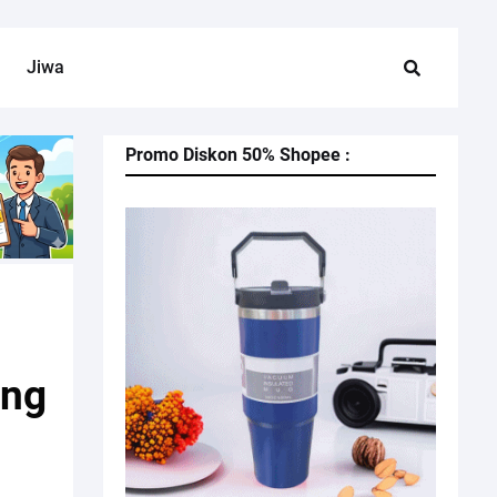
Jiwa
Promo Diskon 50% Shopee :
n
ang