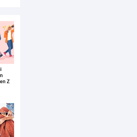
i
an
Gen Z