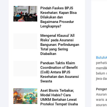
Pindah Faskes BPJS
Kesehatan: Kapan Bisa
Dilakukan dan
Bagaimana Prosedur
Lengkapnya?
Mengenal Klausul 'All
Risks' pada Asuransi
Bangunan: Perlindungan
Total yang Sering
Diabaikan
ButuhA
perhat
Panduan Taktis Klaim
Coordination of Benefit
memili
(CoB) Antara BPJS
belum 
Kesehatan dan Asuransi
jiwa da
Swasta
Penger
Aset Bisnis Terbakar,
Asuran
Modal Habis? Cara
UMKM Bertahan Lewat
waris 
Proteksi Tempat Usaha
asurans